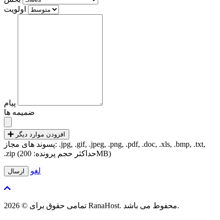
اولویت
پیام
ضمیمه ها
افزودن موارد دیگر
پسوند های مجاز: .jpg, .gif, .jpeg, .png, .pdf, .doc, .xls, .bmp, .txt,
.zip (حداکثر حجم پرونده: 200MB)
لغو
تمامی حقوق برای © 2026 RanaHost. محفوط می باشد.