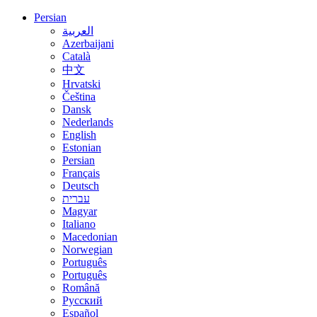
Persian
العربية
Azerbaijani
Català
中文
Hrvatski
Čeština
Dansk
Nederlands
English
Estonian
Persian
Français
Deutsch
עברית
Magyar
Italiano
Macedonian
Norwegian
Português
Português
Română
Русский
Español