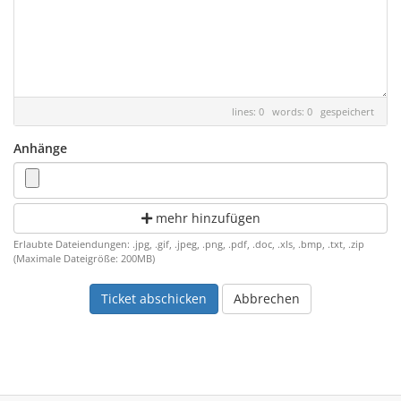
lines: 0 words: 0
gespeichert
Anhänge
mehr hinzufügen
Erlaubte Dateiendungen: .jpg, .gif, .jpeg, .png, .pdf, .doc, .xls, .bmp, .txt, .zip
(Maximale Dateigröße: 200MB)
Abbrechen