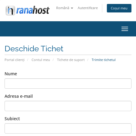
Română
Autentificare
Coșul meu
Navi
Toggl
Deschide Tichet
Portal clienți
Contul meu
Tichete de suport
Trimite tichetul
Nume
Adresa e-mail
Subiect