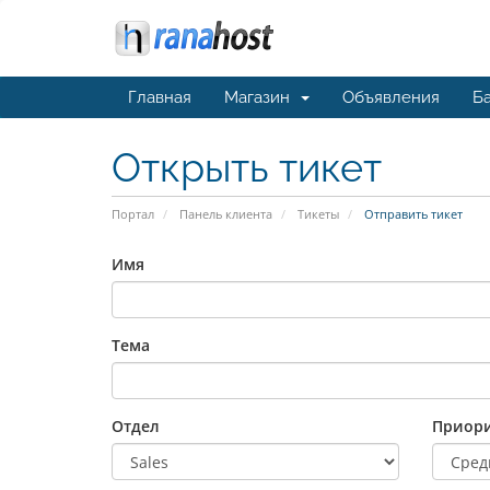
Главная
Магазин
Объявления
Ба
Открыть тикет
Портал
Панель клиента
Тикеты
Отправить тикет
Имя
Тема
Отдел
Приори