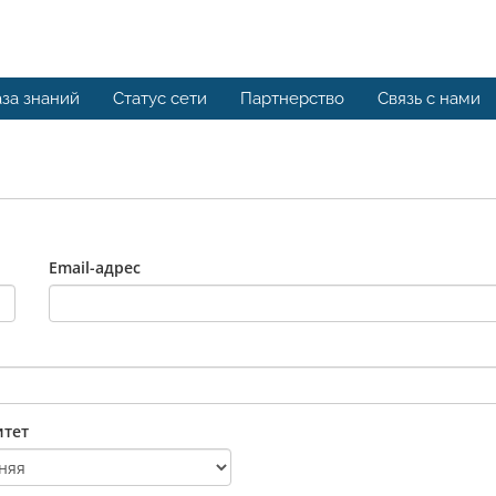
за знаний
Статус сети
Партнерство
Связь с нами
Email-адрес
тет