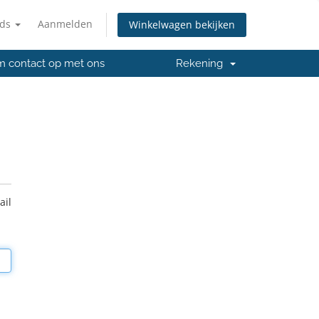
nds
Aanmelden
Winkelwagen bekijken
 contact op met ons
Rekening
ail