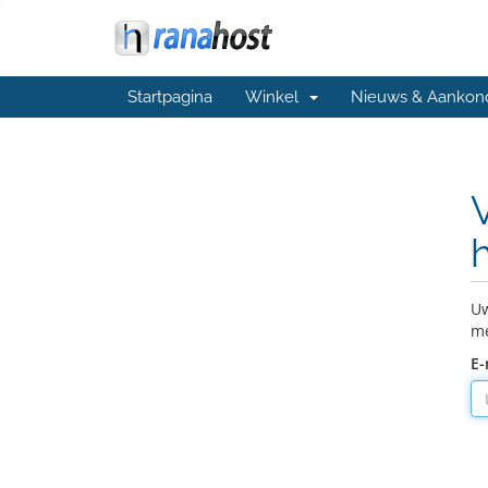
Startpagina
Winkel
Nieuws & Aankon
Uw
me
E-