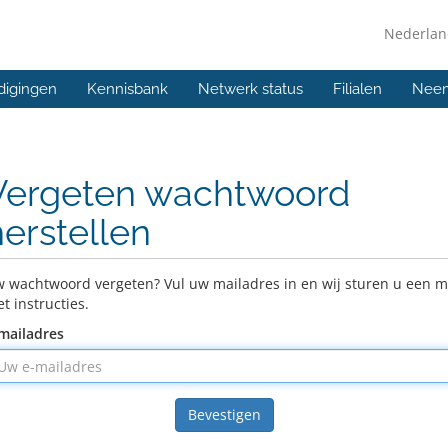
Nederla
digingen
Kennisbank
Netwerk status
Filialen
Neem
Vergeten wachtwoord
herstellen
 wachtwoord vergeten? Vul uw mailadres in en wij sturen u een m
t instructies.
mailadres
Bevestigen