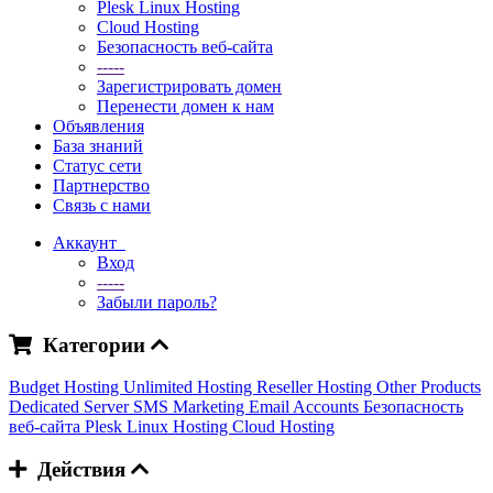
Plesk Linux Hosting
Cloud Hosting
Безопасность веб-сайта
-----
Зарегистрировать домен
Перенести домен к нам
Объявления
База знаний
Статус сети
Партнерство
Связь с нами
Аккаунт
Вход
-----
Забыли пароль?
Категории
Budget Hosting
Unlimited Hosting
Reseller Hosting
Other Products
Dedicated Server
SMS Marketing
Email Accounts
Безопасность
веб-сайта
Plesk Linux Hosting
Cloud Hosting
Действия