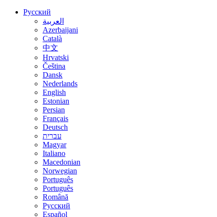
Русский
العربية
Azerbaijani
Català
中文
Hrvatski
Čeština
Dansk
Nederlands
English
Estonian
Persian
Français
Deutsch
עברית
Magyar
Italiano
Macedonian
Norwegian
Português
Português
Română
Русский
Español