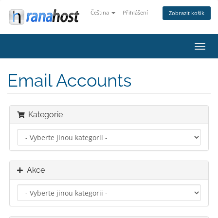
Čeština
Přihlášení
Zobrazit košík
Přep
navig
Email Accounts
Kategorie
Akce