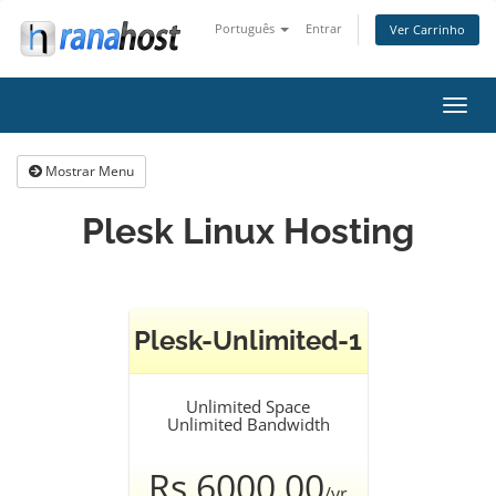
Português
Entrar
Ver Carrinho
Alter
nave
Mostrar Menu
Plesk Linux Hosting
Plesk-Unlimited-1
Unlimited Space
Unlimited Bandwidth
Rs.6000.00
/yr