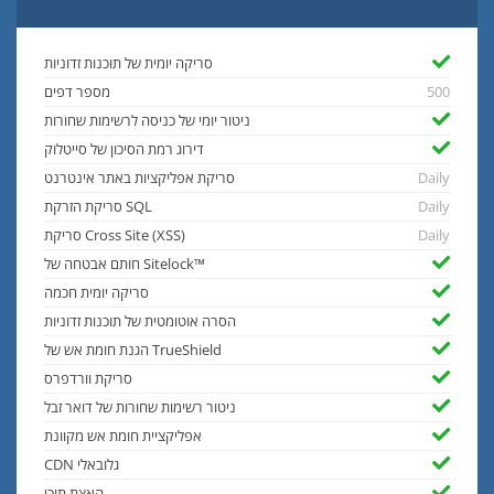
סריקה יומית של תוכנות זדוניות
500
מספר דפים
ניטור יומי של כניסה לרשימות שחורות
דירוג רמת הסיכון של סייטלוק
Daily
סריקת אפליקציות באתר אינטרנט
Daily
סריקת הזרקת SQL
Daily
סריקת Cross Site (XSS)
חותם אבטחה של Sitelock™
סריקה יומית חכמה
הסרה אוטומטית של תוכנות זדוניות
הגנת חומת אש של TrueShield
סריקת וורדפרס
ניטור רשימות שחורות של דואר זבל
אפליקציית חומת אש מקוונת
CDN גלובאלי
האצת תוכן