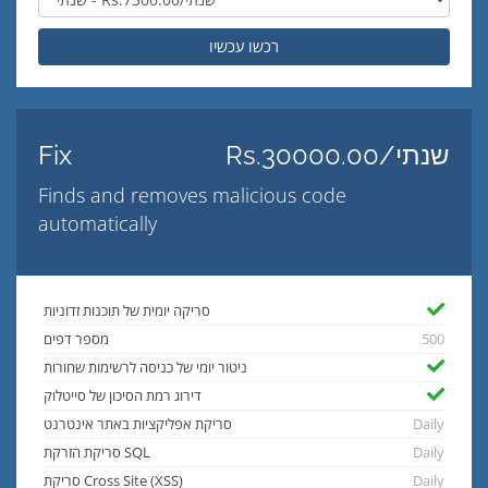
רכשו עכשיו
Rs.30000.00/שנתי
Fix
Finds and removes malicious code
automatically
סריקה יומית של תוכנות זדוניות
500
מספר דפים
ניטור יומי של כניסה לרשימות שחורות
דירוג רמת הסיכון של סייטלוק
Daily
סריקת אפליקציות באתר אינטרנט
Daily
סריקת הזרקת SQL
Daily
סריקת Cross Site (XSS)