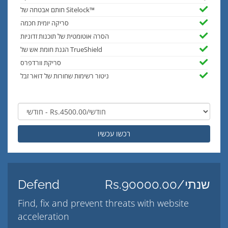
חותם אבטחה של Sitelock™
סריקה יומית חכמה
הסרה אוטומטית של תוכנות זדוניות
הגנת חומת אש של TrueShield
סריקת וורדפרס
ניטור רשימות שחורות של דואר זבל
רכשו עכשיו
Rs.90000.00/שנתי
Defend
Find, fix and prevent threats with website
acceleration