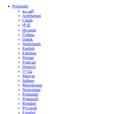
Português
العربية
Azerbaijani
Català
中文
Hrvatski
Čeština
Dansk
Nederlands
English
Estonian
Persian
Français
Deutsch
עברית
Magyar
Italiano
Macedonian
Norwegian
Português
Português
Română
Русский
Español