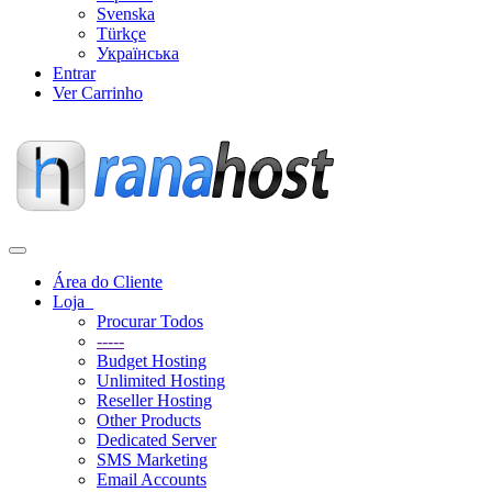
Svenska
Türkçe
Українська
Entrar
Ver Carrinho
Alternar
navegação
Área do Cliente
Loja
Procurar Todos
-----
Budget Hosting
Unlimited Hosting
Reseller Hosting
Other Products
Dedicated Server
SMS Marketing
Email Accounts