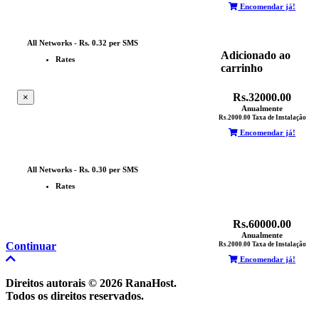
Encomendar já!
All Networks - Rs. 0.32 per SMS
Adicionado ao
Rates
carrinho
Rs.32000.00
×
Anualmente
Rs.2000.00 Taxa de Instalação
Encomendar já!
Com
base
neste
All Networks - Rs. 0.30 per SMS
produto,
Rates
recomendamos:
Rs.60000.00
Anualmente
Continuar
Rs.2000.00 Taxa de Instalação
Encomendar já!
Direitos autorais © 2026 RanaHost.
Todos os direitos reservados.