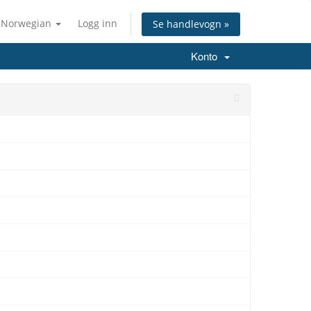
Norwegian
Logg inn
Se handlevogn »
Konto