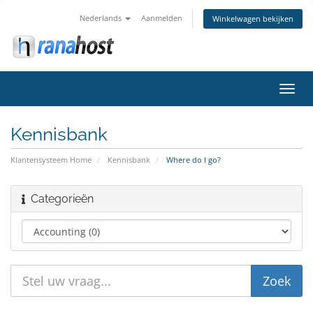
Nederlands
Aanmelden
Winkelwagen bekijken
Navig
in-/u
Kennisbank
Klantensysteem Home
Kennisbank
Where do I go?
Categorieën