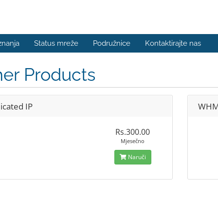
znanja
Status mreže
Podružnice
Kontaktirajte nas
er Products
icated IP
WHMC
Rs.300.00
Mjesečno
Naruči