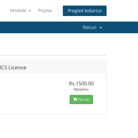
Hrvatski
Prijava
Pregled košarice
Račun
S Licence
Rs.1500.00
Mjesečno
Naruči