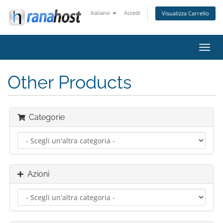
Italiano
Accedi
Visualizza Carrello
Attiv
Navi
Other Products
Categorie
Azioni