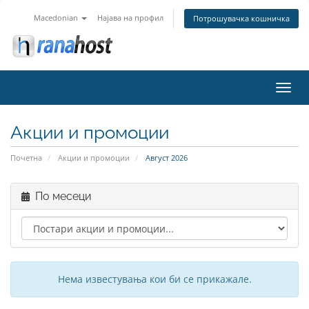
Macedonian
Најава на профил
Потрошувачка кошничка
Вклу
ја
нави
Акции и промоции
Почетна
Акции и промоции
Август 2026
По месеци
Нема известувања кои би се прикажале.