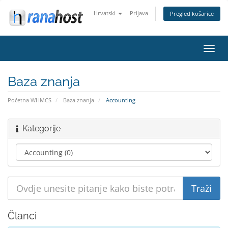
Hrvatski
Prijava
Pregled košarice
Preba
navig
Baza znanja
Početna WHMCS
Baza znanja
Accounting
Kategorije
Članci