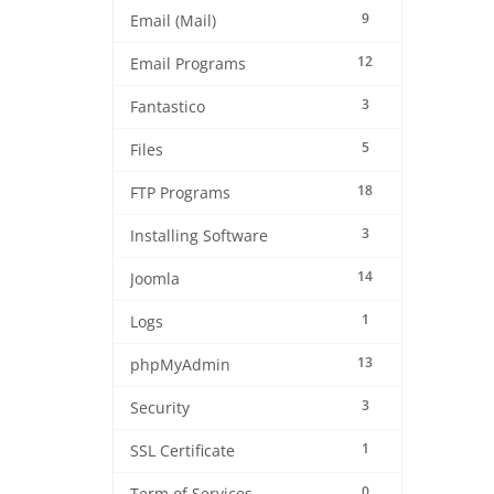
9
Email (Mail)
12
Email Programs
3
Fantastico
5
Files
18
FTP Programs
3
Installing Software
14
Joomla
1
Logs
13
phpMyAdmin
3
Security
1
SSL Certificate
0