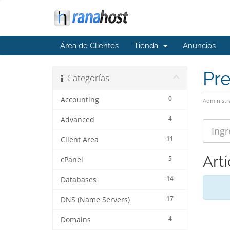
Área de Clientes
Tienda
Anuncios
Pr
Categorías
0
Accounting
Administr
4
Advanced
11
Client Area
Art
5
cPanel
14
Databases
17
DNS (Name Servers)
4
Domains