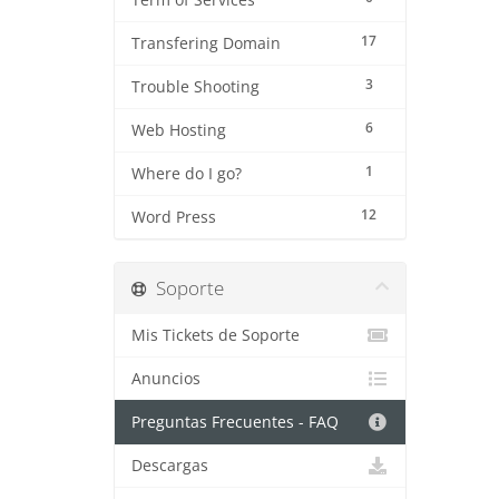
Term of Services
17
Transfering Domain
3
Trouble Shooting
6
Web Hosting
1
Where do I go?
12
Word Press
Soporte
Mis Tickets de Soporte
Anuncios
Preguntas Frecuentes - FAQ
Descargas