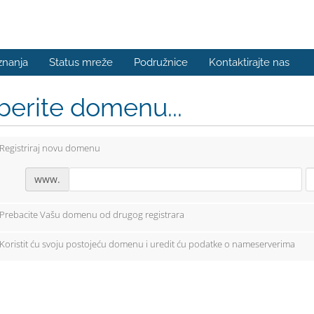
znanja
Status mreže
Podružnice
Kontaktirajte nas
berite domenu...
Registriraj novu domenu
www.
Prebacite Vašu domenu od drugog registrara
Koristit ću svoju postojeću domenu i uredit ću podatke o nameserverima