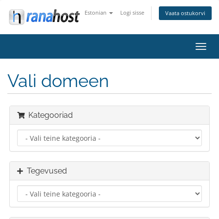
Estonian
Logi sisse
Vaata ostukorvi
Lülit
navig
Vali domeen
Kategooriad
Tegevused