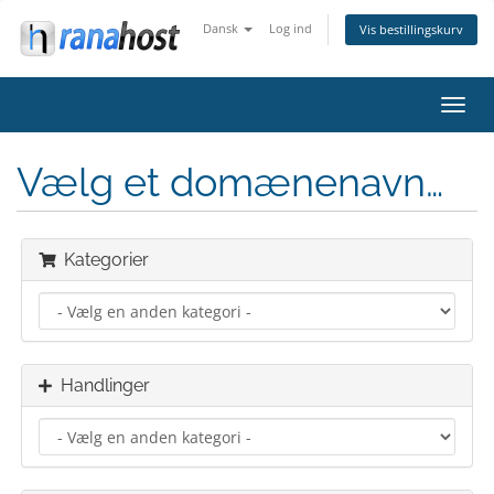
Dansk
Log ind
Vis bestillingskurv
Skift
navig
Vælg et domænenavn…
Kategorier
Handlinger