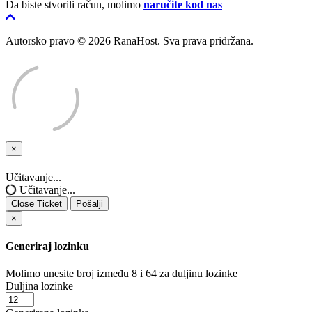
Da biste stvorili račun, molimo
naručite kod nas
Autorsko pravo © 2026 RanaHost. Sva prava pridržana.
×
Close
Ticket
Učitavanje...
Učitavanje...
Close Ticket
Pošalji
×
Generiraj lozinku
Molimo unesite broj između 8 i 64 za duljinu lozinke
Duljina lozinke