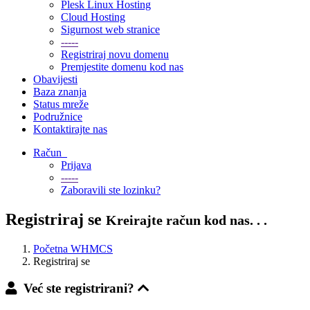
Plesk Linux Hosting
Cloud Hosting
Sigurnost web stranice
-----
Registriraj novu domenu
Premjestite domenu kod nas
Obavijesti
Baza znanja
Status mreže
Podružnice
Kontaktirajte nas
Račun
Prijava
-----
Zaboravili ste lozinku?
Registriraj se
Kreirajte račun kod nas. . .
Početna WHMCS
Registriraj se
Već ste registrirani?