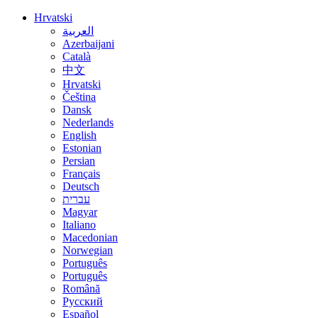
Hrvatski
العربية
Azerbaijani
Català
中文
Hrvatski
Čeština
Dansk
Nederlands
English
Estonian
Persian
Français
Deutsch
עברית
Magyar
Italiano
Macedonian
Norwegian
Português
Português
Română
Русский
Español