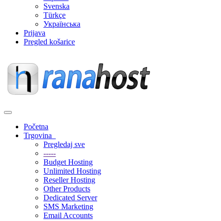
Svenska
Türkçe
Українська
Prijava
Pregled košarice
Prebaci
navigaciju
Početna
Trgovina
Pregledaj sve
-----
Budget Hosting
Unlimited Hosting
Reseller Hosting
Other Products
Dedicated Server
SMS Marketing
Email Accounts