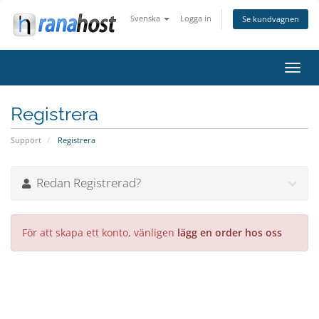
Svenska
Logga in
Se kundvagnen
Växla
navig
Registrera
Support
Registrera
Redan Registrerad?
För att skapa ett konto, vänligen
lägg en order hos oss