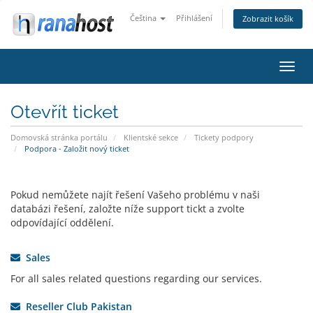
Čeština
Přihlášení
Zobrazit košík
Přep
navig
Otevřít ticket
Domovská stránka portálu
Klientské sekce
Tickety podpory
Podpora - Založit nový ticket
Pokud nemůžete najít řešení Vašeho problému v naši
databázi řešení, založte níže support tickt a zvolte
odpovídající oddělení.
Sales
For all sales related questions regarding our services.
Reseller Club Pakistan